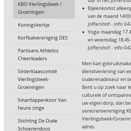
uur in het Joffersh
KBO Vierlingsbeek /
Bijeenkomst alleen
Groeningen
van de maand 14:00
Joffershof - info 0
Koningskerkje
Yoga: maandag 17.4
Korfbalvereniging DES
en woensdag 18.45-
Joffershof - info 0
Partisans Athletics
Cheerleaders
Men kan gebruikmake
Sinterklaascomité
dienstverlening van een
Vierlingsbeek-
ouderenadviseur en b
Groeningen
Bent u op zoek naar l
culturele of ontspanne
Smartlappenkoor Van
uw eigen dorp, dan ben
heure zinge
seniorenvereniging K
Vierlingsbeek/Groenin
Stichting De Oude
adres.
Schoenendoos