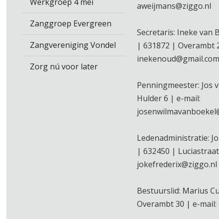
Werkgroep 4 mei
aweijmans@ziggo.nl
Zanggroep Evergreen
Secretaris: Ineke van
Zangvereniging Vondel
| 631872 | Overambt 2
inekenoud@gmail.co
Zorg nú voor later
Penningmeester: Jos v
Hulder 6 | e-mail:
josenwilmavanboekel@
Ledenadministratie: Jo
| 632450 | Luciastraat
jokefrederix@ziggo.nl
Bestuurslid: Marius Cu
Overambt 30 | e-mail: