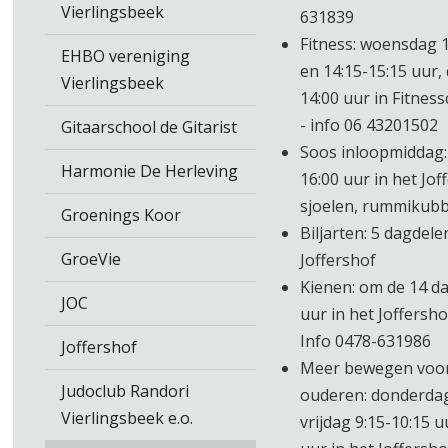
Vierlingsbeek
631839
Fitness: woensdag 1
EHBO vereniging
en 14:15-15:15 uur,
Vierlingsbeek
14:00 uur in Fitne
- info 06 43201502
Gitaarschool de Gitarist
Soos inloopmiddag:
Harmonie De Herleving
16:00 uur in het Jof
sjoelen, rummikubbe
Groenings Koor
Biljarten: 5 dagdele
GroeVie
Joffershof
Kienen: om de 14 da
JOC
uur in het Joffersh
Info 0478-631986
Joffershof
Meer bewegen voo
Judoclub Randori
ouderen: donderdag
Vierlingsbeek e.o.
vrijdag 9:15-10:15 u