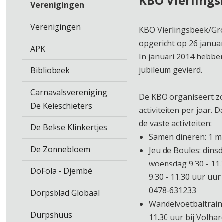
KBO Vierlings
Verenigingen
Verenigingen
KBO Vierlingsbeek/Gr
opgericht op 26 janua
APK
In januari 2014 hebben
jubileum gevierd.
Bibliobeek
Carnavalsvereniging
De KBO organiseert zo
De Keieschieters
activiteiten per jaar. 
de vaste activteiten:
De Bekse Klinkertjes
Samen dineren: 1 m
De Zonnebloem
Jeu de Boules: dinsd
woensdag 9.30 - 11
DoFola - Djembé
9.30 - 11.30 uur uur 
0478-631233
Dorpsblad Globaal
Wandelvoetbaltraini
Durpshuus
11.30 uur bij Volhard