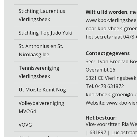
Stichting Laurentius
Wilt u lid worden
, me
Vierlingsbeek
www.kbo-vierlingsbeek.
naar
kbo-vbeek-groe
Stichting Top Judo Yuki
het secretariaat 0478
St. Anthonius en St.
Contactgegevens
Nicolaasgilde
Secr. I.van Bree-v.d Bo
Tennisvereniging
Overambt 26
Vierlingsbeek
5821 CE Vierlingsbeek
Tel. 0478 631872
Ut Moiste Kumt Nog
kbo-vbeek-groen@out
Website:
www.kbo-vier
Volleybalvereniging
MVC’64
Het bestuur:
Vice-voorzitter: Ria W
VOVG
| 631897 | Luciastraat