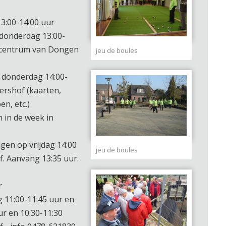
3:00-14:00 uur
 donderdag 13:00-
sscentrum van Dongen
jeu de boules
 donderdag 14:00-
fershof (kaarten,
n, etc.)
n in de week in
gen op vrijdag 14:00
jeu de boules
of. Aanvang 13:35 uur.
r
 11:00-11:45 uur en
ur en 10:30-11:30