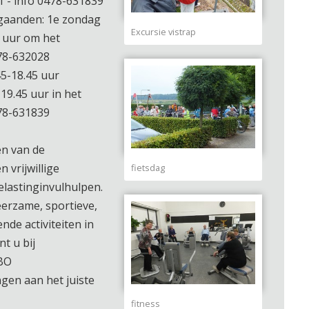
of - info 0478-631839
gaanden: 1e zondag
Excursie vistrap
 uur om het
478-632028
5-18.45 uur
19.45 uur in het
478-631839
n van de
 vrijwillige
fietsdag
elastinginvulhulpen.
eerzame, sportieve,
nde activiteiten in
t u bij
BO
gen aan het juiste
fitness