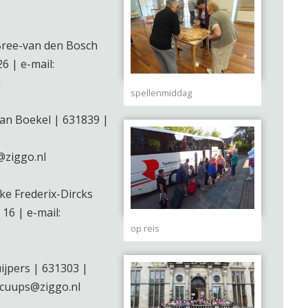
 Bree-van den Bosch
6 | e-mail:
m
spellenmiddag
an Boekel | 631839 |
ziggo.nl
ke Frederix-Dircks
 16 | e-mail:
op reis
ijpers | 631303 |
 cuups@ziggo.nl