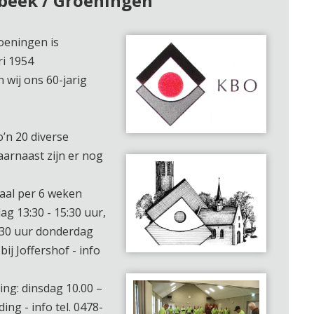
beek / Groeningen
oeningen is
ri 1954
 wij ons 60-jarig
’n 20 diverse
Daarnaast zijn er nog
aal per 6 weken
ag 13:30 - 15:30 uur,
.30 uur donderdag
bij Joffershof - info
ng: dinsdag 10.00 –
ing - info tel. 0478-