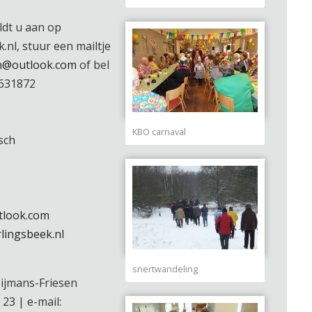
ldt u aan op
nl, stuur een mailtje
n@outlook.com
of bel
-631872
KBO carnaval
sch
look.com
lingsbeek.nl
snertwandeling
eijmans-Friesen
 23 | e-mail: