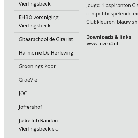
Vierlingsbeek
Jeugd: 1 aspiranten C-
competitiespelende min
EHBO vereniging
Clubkleuren: blauw shi
Vierlingsbeek
Downloads & links
Gitaarschool de Gitarist
www.mvc64.nl
Harmonie De Herleving
Groenings Koor
GroeVie
JOC
Joffershof
Judoclub Randori
Vierlingsbeek e.o.