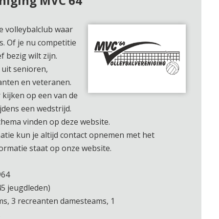
niging MVC’64
e volleybalclub waar
s. Of je nu competitie
f bezig wilt zijn.
uit senioren,
eanten en veteranen.
kijken op een van de
jdens een wedstrijd.
schema vinden op deze website.
atie kun je altijd contact opnemen met het
ormatie staat op onze website.
964
45 jeugdleden)
ms, 3 recreanten damesteams, 1
.