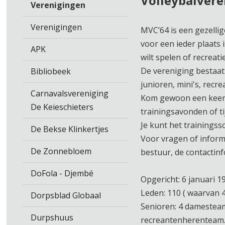
Volleybalvere
Verenigingen
Verenigingen
MVC’64 is een gezellig
voor een ieder plaats i
APK
wilt spelen of recreatie
De vereniging bestaat 
Bibliobeek
junioren, mini's, recr
Carnavalsvereniging
Kom gewoon een keer 
De Keieschieters
trainingsavonden of ti
Je kunt het trainings
De Bekse Klinkertjes
Voor vragen of inform
De Zonnebloem
bestuur, de contactinf
DoFola - Djembé
Opgericht: 6 januari 1
Leden: 110 ( waarvan 
Dorpsblad Globaal
Senioren: 4 damestea
Durpshuus
recreantenherenteam