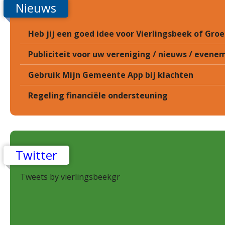
Nieuws
Heb jij een goed idee voor Vierlingsbeek of Gr
Publiciteit voor uw vereniging / nieuws / eveneme
Gebruik Mijn Gemeente App bij klachten
Regeling financiële ondersteuning
Twitter
Tweets by vierlingsbeekgr