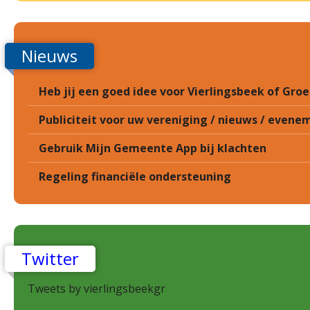
Nieuws
Heb jij een goed idee voor Vierlingsbeek of Gr
Publiciteit voor uw vereniging / nieuws / eveneme
Gebruik Mijn Gemeente App bij klachten
Regeling financiële ondersteuning
Twitter
Tweets by vierlingsbeekgr