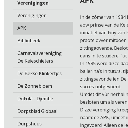
APK
Verenigingen
Verenigingen
In de zômer van 1984
aow prinse van de Kei
APK
initiatief van Finy van
praote ovver mitdoen 
Bibliobeek
zittingaovende. Beslo
Carnavalsvereniging
dans in te studere: “u
De Keieschieters
In 1985 werd dizze daa
ballerina’s in tutu’s, ti
De Bekse Klinkertjes
zittingsavonde ien De
De Zonnebloem
succes uutgevoerd.
Umdèt dit vûr herhali
DoFola - Djembé
besloten um als veren
Dizze vereniging kreeg
Dorpsblad Globaal
naam: de APK, umdet i
Durpshuus
ingevoerd. Alleen de l