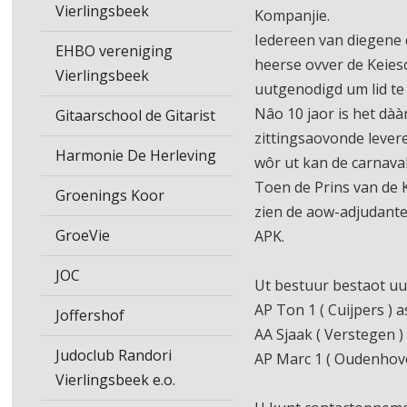
Vierlingsbeek
Kompanjie.
Iedereen van diegene 
EHBO vereniging
heerse ovver de Keies
Vierlingsbeek
uutgenodigd um lid te
Nâo 10 jaor is het dà
Gitaarschool de Gitarist
zittingsaovonde levere
Harmonie De Herleving
wôr ut kan de carnava
Toen de Prins van de 
Groenings Koor
zien de aow-adjudante
GroeVie
APK.
JOC
Ut bestuur bestaot uu
AP Ton 1 ( Cuijpers ) a
Joffershof
AA Sjaak ( Verstegen ) 
Judoclub Randori
AP Marc 1 ( Oudenhov
Vierlingsbeek e.o.