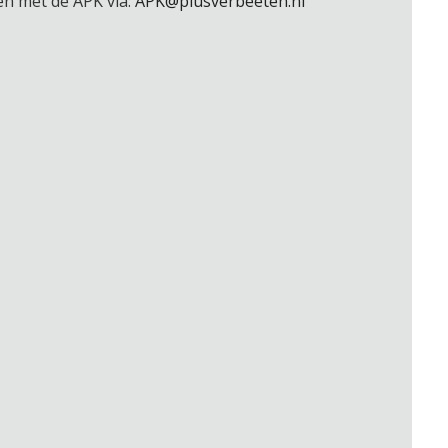
n met de APK via:
APK@plusverbeeten.nl