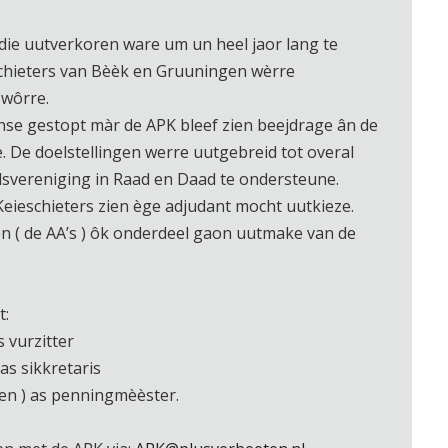
die uutverkoren ware um un heel jaor lang te
chieters van Bèèk en Gruuningen wèrre
 wôrre.
ànse gestopt màr de APK bleef zien beejdrage ân de
. De doelstellingen werre uutgebreid tot overal
lsvereniging in Raad en Daad te ondersteune.
Keieschieters zien ège adjudant mocht uutkieze.
n ( de AA’s ) ôk onderdeel gaon uutmake van de
t:
s vurzitter
as sikkretaris
en ) as penningmèèster.