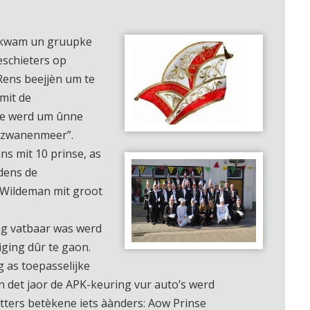
 kwam un gruupke
eschieters op
 Rens beejjèn um te
mit de
te werd um ûnne
t zwanenmeer”.
ns mit 10 prinse, as
jdens de
 Wildeman mit groot
ng vatbaar was werd
iging dûr te gaon.
 as toepasselijke
n det jaor de APK-keuring vur auto’s werd
etters betèkene iets àànders: Aow Prinse