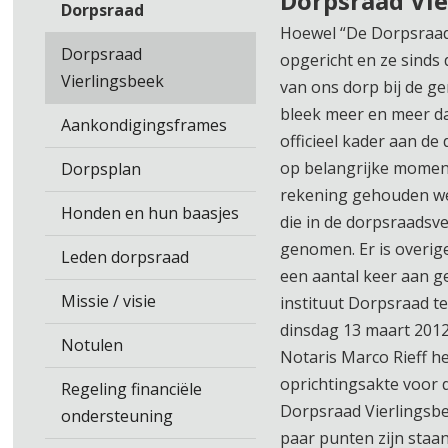
Dorpsraad Vie
Dorpsraad
Hoewel “De Dorpsraad”
Dorpsraad
opgericht en ze sinds 
Vierlingsbeek
van ons dorp bij de g
bleek meer en meer da
Aankondigingsframes
officieel kader aan de
op belangrijke mome
Dorpsplan
rekening gehouden we
Honden en hun baasjes
die in de dorpsraadsv
genomen. Er is overige
Leden dorpsraad
een aantal keer aan g
Missie / visie
instituut Dorpsraad te
dinsdag 13 maart 2012
Notulen
Notaris Marco Rieff he
oprichtingsakte voor d
Regeling financiële
Dorpsraad Vierlingsb
ondersteuning
paar punten zijn staa