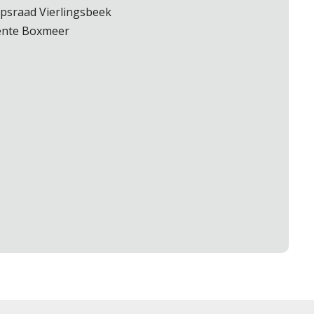
rpsraad Vierlingsbeek
ente Boxmeer