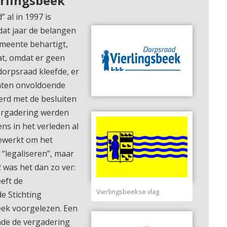
rlingsbeek
 al in 1997 is
dat jaar de belangen
emeente behartigt,
t, omdat er geen
 dorpsraad kleefde, er
nten onvoldoende
rd met de besluiten
ergadering werden
ns in het verleden al
ewerkt om het
 “legaliseren”, maar
 was het dan zo ver:
eft de
Vierlingsbeekse vlag
e Stichting
eek voorgelezen. Een
nde de vergadering