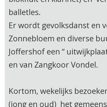
balletles.
Er wordt gevolksdanst en 
Zonnebloem en diverse buu
Joffershof een “ uitwijkpla
en van Zangkoor Vondel.
Kortom, wekelijks bezoeke
(jong en oud) het gemeens