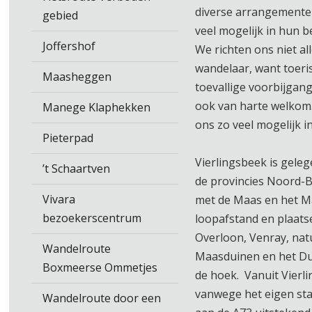
diverse arrangemente
gebied
veel mogelijk in hun b
Joffershof
We richten ons niet al
wandelaar, want toeris
Maasheggen
toevallige voorbijgang
ook van harte welkom.
Manege Klaphekken
ons zo veel mogelijk i
Pieterpad
Vierlingsbeek is gele
’t Schaartven
de provincies Noord-
Vivara
met de Maas en het 
bezoekerscentrum
loopafstand en plaats
Overloon, Venray, na
Wandelroute
Maasduinen en het Du
Boxmeerse Ommetjes
de hoek. Vanuit Vierli
vanwege het eigen sta
Wandelroute door een