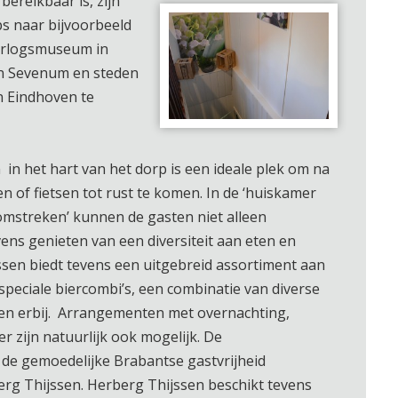
bereikbaar is, zijn
s naar bijvoorbeeld
orlogsmuseum in
in Sevenum en steden
n Eindhoven te
in het hart van het dorp is een ideale plek om na
 of fietsen tot rust te komen. In de ‘huiskamer
omstreken’ kunnen de gasten niet alleen
ens genieten van een diversiteit aan eten en
ssen biedt tevens een uitgebreid assortiment aan
n speciale biercombi’s, een combinatie van diverse
ten erbij. Arrangementen met overnachting,
ner zijn natuurlijk ook mogelijk. De
n de gemoedelijke Brabantse gastvrijheid
g Thijssen. Herberg Thijssen beschikt tevens