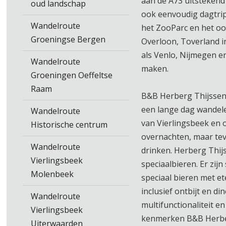
aan de A73 uitstekend 
oud landschap
ook eenvoudig dagtrip
Wandelroute
het ZooParc en het o
Groeningse Bergen
Overloon, Toverland 
als Venlo, Nijmegen e
Wandelroute
maken.
Groeningen Oeffeltse
Raam
B&B Herberg Thijssen 
een lange dag wandelen
Wandelroute
van Vierlingsbeek en 
Historische centrum
overnachten, maar tev
Wandelroute
drinken. Herberg Thij
Vierlingsbeek
speciaalbieren. Er zij
Molenbeek
speciaal bieren met e
inclusief ontbijt en di
Wandelroute
multifunctionaliteit e
Vierlingsbeek
kenmerken B&B Herber
Uiterwaarden