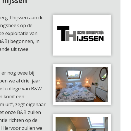
Thijssen
berg Thijssen aan de
lingsbeek op de
e exploitatie van
B&B) begonnen, in
ande uit twee
n er nog twee bij
en we al drie jaar
et college van B&W
en komt een
 uit”, zegt eigenaar
t onze B&B zullen
ntie richten op de
 Hiervoor zullen we