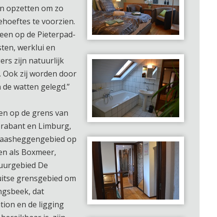
n opzetten om zo
ehoeftes te voorzien.
leen op de Pieterpad-
ten, werklui en
ers zijn natuurlijk
 Ook zij worden door
n de watten gelegd.”
gen op de grens van
Brabant en Limburg,
Maasheggengebied op
en als Boxmeer,
tuurgebied De
itse grensgebied om
ngsbeek, dat
tion en de ligging