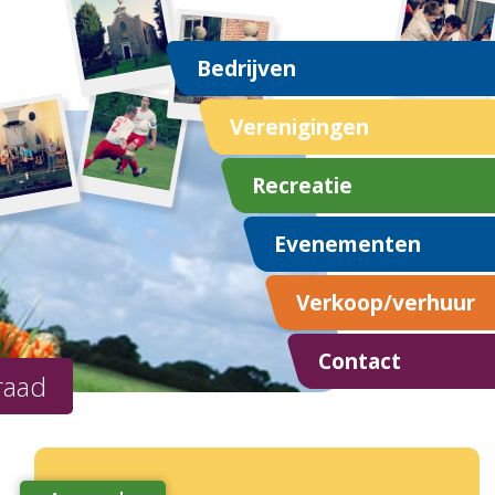
Bedrijven
Verenigingen
Recreatie
Evenementen
Verkoop/verhuur
Contact
raad