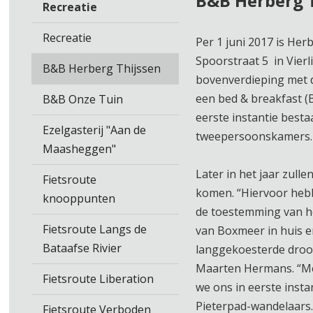
B&B Herberg 
Recreatie
Recreatie
Per 1 juni 2017 is Her
Spoorstraat 5 in Vier
B&B Herberg Thijssen
bovenverdieping met d
een bed & breakfast (
B&B Onze Tuin
eerste instantie besta
Ezelgasterij "Aan de
tweepersoonskamers.
Maasheggen"
Later in het jaar zulle
Fietsroute
komen. “Hiervoor hebb
knooppunten
de toestemming van h
Fietsroute Langs de
van Boxmeer in huis 
Bataafse Rivier
langgekoesterde droom
Maarten Hermans. “Me
Fietsroute Liberation
we ons in eerste insta
Pieterpad-wandelaars.
Fietsroute Verboden