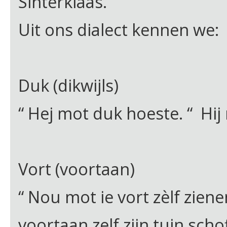
Sinterklaas.
Uit ons dialect kennen we:
Duk (dikwijls)
“ Hej mot duk hoeste. “ Hi
Vort (voortaan)
“ Nou mot ie vort zèlf zien
voortaan zelf zijn tuin scho