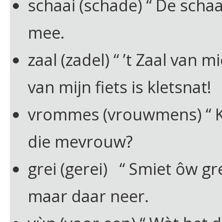
schaai (schade) “ De schaai
mee.
zaal (zadel) “ ’t Zaal van m
van mijn fiets is kletsnat!
vrommes (vrouwmens) “ K
die mevrouw?
grei (gerei) “ Smiet ôw gr
maar daar neer.