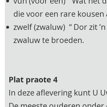
vùn (voor een) “ Wàt het d
die voor een rare kousen 
zwelf (zwaluw) “ Dor zit ’n 
zwaluw te broeden.
Plat praote 4
In deze aflevering kunt U U
De meeste ouderen onder o