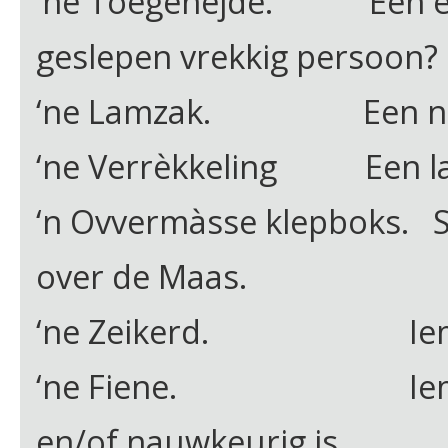
‘ne Toegenejde. Een eige
geslepen vrekkig persoon?
‘ne Lamzak. Een nie
‘ne Verrèkkeling Een las
‘n Ovvermàsse klepboks. 
over de Maas.
‘ne Zeikerd. Iemand 
‘ne Fiene. Iemand d
en/of nauwkeurig is.