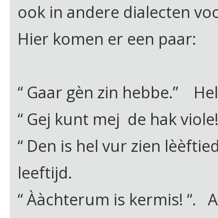
ook in andere dialecten v
Hier komen er een paar:
“ Gaar gèn zin hebbe.” He
“ Gej kunt mej de hak viole!
“ Den is hel vur zien lèèftie
leeftijd.
“ Ààchterum is kermis! “. A