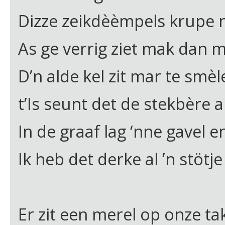
Dizze zeikdèèmpels krupe n
As ge verrig ziet mak dan mi
D’n alde kel zit mar te smèl
t’Is seunt det de stekbère a
In de graaf lag ‘nne gavel e
Ik heb det derke al ’n stötj
Er zit een merel op onze t