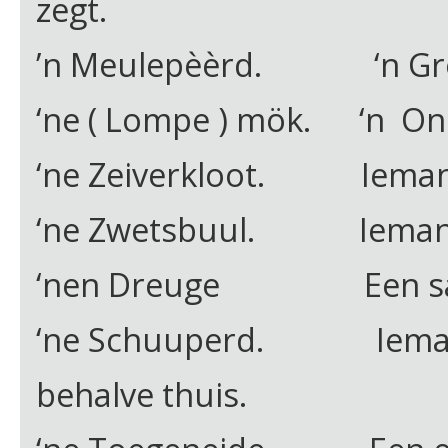
zegt.
’n Meulepèèrd. ‘n Grot
‘ne ( Lompe ) mök. ‘n On
‘ne Zeiverkloot. Iemand d
‘ne Zwetsbuul. Iemand d
‘nen Dreuge Een saai
‘ne Schuuperd. Iemand d
behalve thuis.