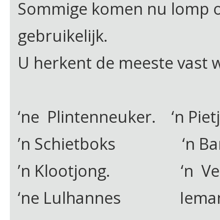
Sommige komen nu lomp ov
gebruikelijk.
U herkent de meeste vast w
‘ne Plintenneuker. ‘n Pietj
’n Schietboks ‘n Ban
’n Klootjong. ‘n Verve
‘ne Lulhannes Iemand d