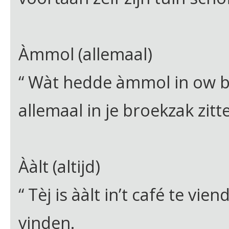
Àmmol (allemaal)
“ Wàt hedde àmmol in ow bo
allemaal in je broekzak zitt
Ààlt (altijd)
“ Tèj is ààlt in’t café te vien
vinden.