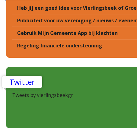
Heb jij een goed idee voor Vierlingsbeek of Gr
Publiciteit voor uw vereniging / nieuws / eveneme
Gebruik Mijn Gemeente App bij klachten
Regeling financiële ondersteuning
Twitter
Tweets by vierlingsbeekgr