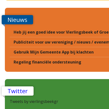
Nieuws
Heb jij een goed idee voor Vierlingsbeek of Gr
Publiciteit voor uw vereniging / nieuws / eveneme
Gebruik Mijn Gemeente App bij klachten
Regeling financiële ondersteuning
Twitter
Tweets by vierlingsbeekgr