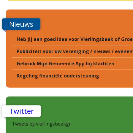
Nieuws
Heb jij een goed idee voor Vierlingsbeek of Gr
Publiciteit voor uw vereniging / nieuws / eveneme
Gebruik Mijn Gemeente App bij klachten
Regeling financiële ondersteuning
Twitter
Tweets by vierlingsbeekgr